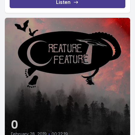
Listen
0
February 28, 2019
•
00:22:19