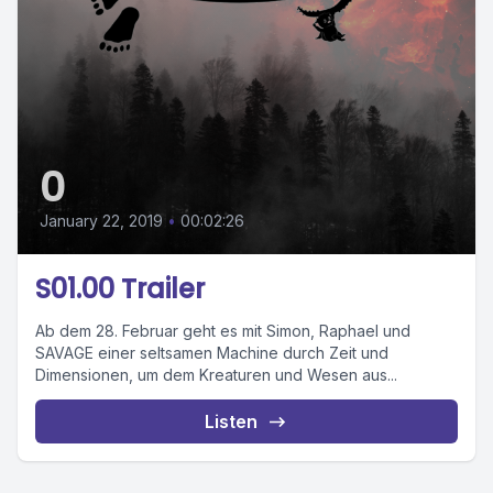
0
January 22, 2019
•
00:02:26
S01.00 Trailer
Ab dem 28. Februar geht es mit Simon, Raphael und
SAVAGE einer seltsamen Machine durch Zeit und
Dimensionen, um dem Kreaturen und Wesen aus...
Listen