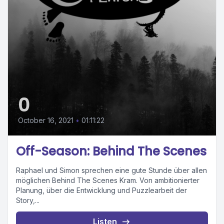
0
October 16, 2021
•
01:11:22
Off-Season: Behind The Scenes
Raphael und Simon sprechen eine gute Stunde über allen
möglichen Behind The Scenes Kram. Von ambitionierter
Planung, über die Entwicklung und Puzzlearbeit der
Story,...
Listen