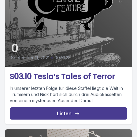
0
September 11, 2021
•
00:51:23
S03.10 Tesla’s Tales of Terror
In unserer letzten Folge für diese Staffel liegt die Welt in
Trümmern und Nick hört sich durch drei Audiokassetten
von einem mysteriösen Absender. Darauf...
Listen