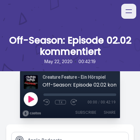
Off-Season: Episode 02.02
kommentiert
•
May 22, 2020
00:42:19
Creature Feature - Ein Hörspiel
Off-Season: Episode 02.02 kommentier
1x
00:00
/
00:42:19
SUBSCRIBE
SHARE