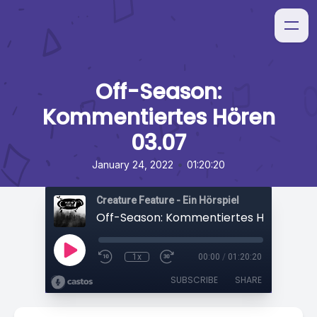
Off-Season:
Kommentiertes Hören
03.07
•
January 24, 2022
01:20:20
Creature Feature - Ein Hörspiel
Off-Season: Kommentiertes Hören 03.0
1x
00:00
/
01:20:20
SUBSCRIBE
SHARE