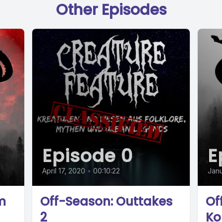
Other Episodes
Episode 0
E
April 17, 2020
•
00:10:22
Janu
m
Off-Season: Outtakes
Of
2
Ko