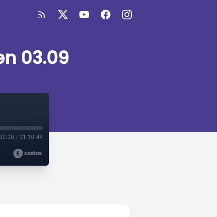
en 03.09
00:00
/
01:10:44