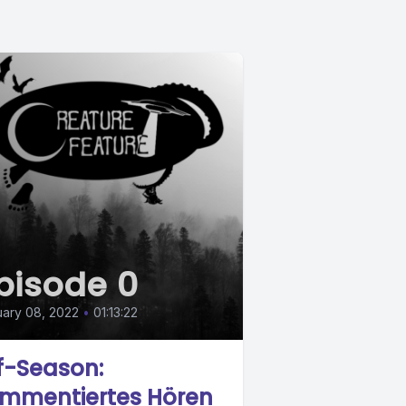
pisode 0
ary 08, 2022
•
01:13:22
f-Season:
mmentiertes Hören