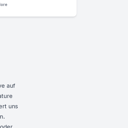
ore
ve auf
ature
ert uns
n.
 oder