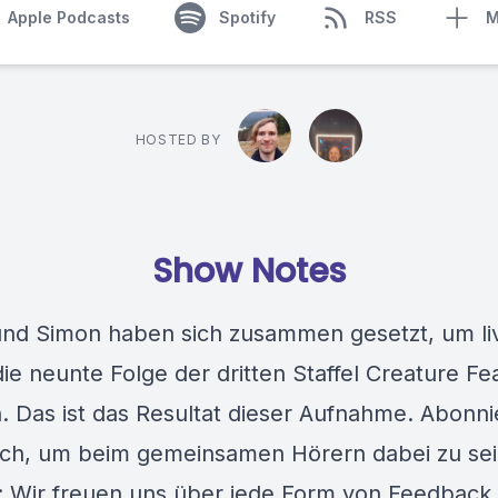
Apple Podcasts
Spotify
RSS
M
HOSTED BY
Show Notes
nd Simon haben sich zusammen gesetzt, um li
ie neunte Folge der dritten Staffel Creature Fe
. Das ist das Resultat dieser Aufnahme.
Abonni
tch, um beim gemeinsamen Hörern dabei zu sei
: Wir freuen uns über jede Form von Feedback