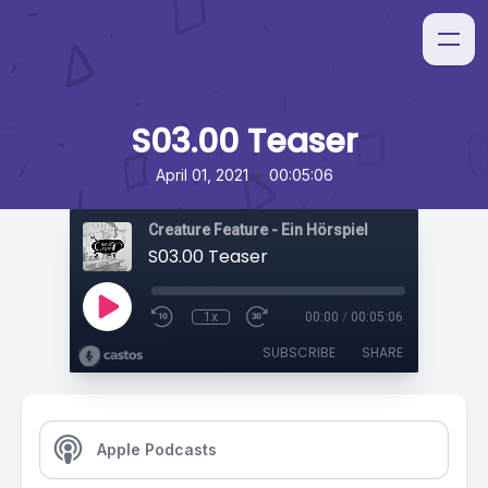
S03.00 Teaser
•
April 01, 2021
00:05:06
Creature Feature - Ein Hörspiel
S03.00 Teaser
1x
00:00
/
00:05:06
SUBSCRIBE
SHARE
Apple Podcasts