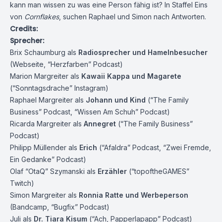
kann man wissen zu was eine Person fähig ist? In Staffel Eins
von
Cornflakes
, suchen Raphael und Simon nach Antworten.
Credits:
Sprecher:
Brix Schaumburg
als
Radiosprecher
und Hamelnbesucher
(
Webseite
,
“Herzfarben” Podcast
)
Marion Margreiter als
Kawaii Kappa und Magarete
(
“Sonntagsdrache” Instagram
)
Raphael Margreiter als
Johann und Kind
(
“The Family
Business” Podcast
,
“Wissen Am Schuh” Podcast
)
Ricarda Margreiter
als
Annegret
(
“The Family Business”
Podcast
)
Philipp Müllender als
Erich
(
“Afaldra” Podcast
,
“Zwei Fremde,
Ein Gedanke” Podcast
)
Olaf “OtaQ” Szymanski als
Erzähler
(
“topoftheGAMES”
Twitch
)
Simon Margreiter
als
Ronnia Ratte und Werbeperson
(
Bandcamp
,
“Bugfix” Podcast
)
Juli
als
Dr. Tiara Kisum
(
“Ach, Papperlapapp” Podcast
)