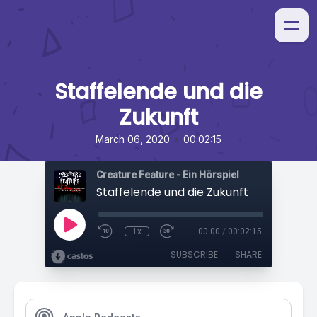
Staffelende und die
Zukunft
•
March 06, 2020
00:02:15
Creature Feature - Ein Hörspiel
Staffelende und die Zukunft
1x
00:00
/
00:02:15
SUBSCRIBE
SHARE