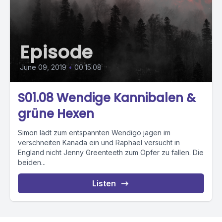
Episode
June 09, 2019
•
00:15:08
S01.08 Wendige Kannibalen &
grüne Hexen
Simon lädt zum entspannten Wendigo jagen im
verschneiten Kanada ein und Raphael versucht in
England nicht Jenny Greenteeth zum Opfer zu fallen. Die
beiden...
Listen