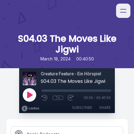
S04.03 The Moves Like
Jigwi
•
March 18, 2024
00:40:50
Creature Feature - Ein Hörspiel
S04.03 The Moves Like Jigwi
1x
00:00
/
00:40:50
SUBSCRIBE
SHARE