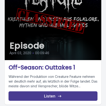
Episode
April 03, 2020
•
00:09:46
Off-Season: Outtakes 1
Während der Produktion von Creature Feature nehmen
wir deutlich mehr auf, als letztlich in der Folge landet. Das
meiste davon sind Versprecher, blöde Witze...
Listen