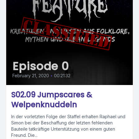
Episode 0
February 21, 2020
•
00:21:32
S02.09 Jumpscares &
Welpenknuddeln
In der vorletzten Folge der Staffel erhalten Raphael und
Simon bei der Beschaffung der letzten fehlenden
Bauteile tatkräftige Unterstützung von einem guten
Freund. Die...