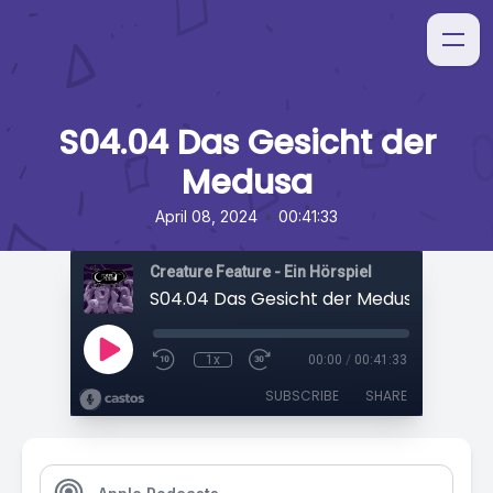
S04.04 Das Gesicht der
Medusa
•
April 08, 2024
00:41:33
Creature Feature - Ein Hörspiel
S04.04 Das Gesicht der Medusa
1x
00:00
/
00:41:33
SUBSCRIBE
SHARE